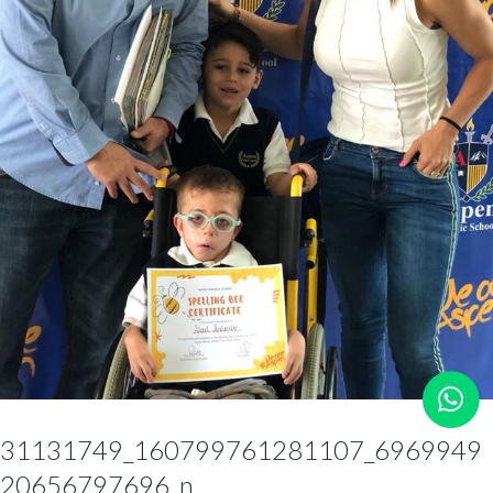
31131749_160799761281107_6969949
20656797696_n