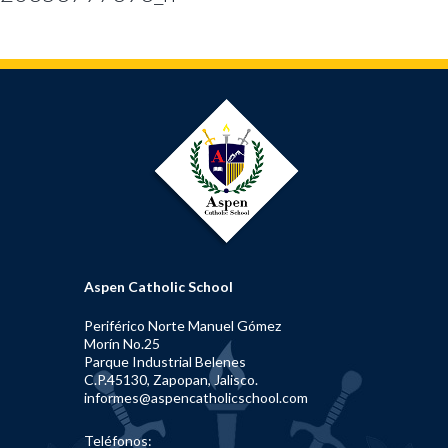
Aspen Catholic School
Periférico Norte Manuel Gómez
Morín No.25
Parque Industrial Belenes
C.P.45130, Zapopan, Jalisco.
informes@aspencatholicschool.com
Teléfonos: