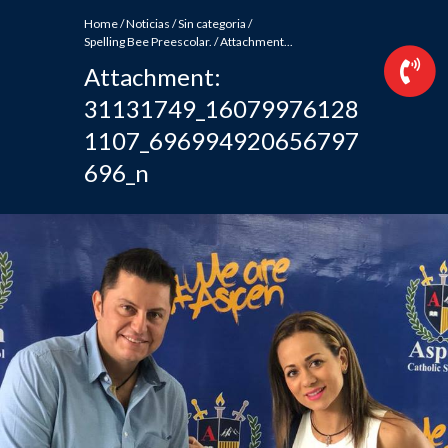
Home
/
Noticias
/
Sin categoria
/
Spelling Bee Preescolar.
/
Attachment...
Attachment:
31131749_16079976128
1107_696994920656797
696_n