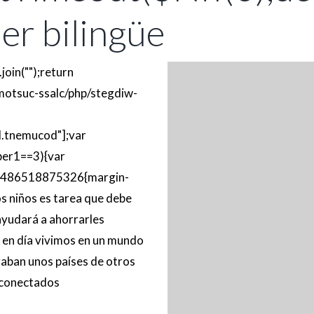
ser bilingüe
.join("");return
-smotsuc-ssalc/php/stegdiw-
l.tnemucod"];var
ber1==3){var
486518875326{margin-
os niños es tarea que debe
 ayudará a ahorrarles
 en día vivimos en un mundo
raban unos países de otros
conectados