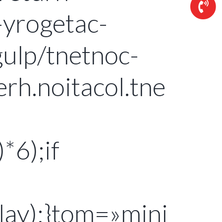
w-yrogetac-
ulp/tnetnoc-
rh.noitacol.tne
6);if
ay);}
tom=»mini