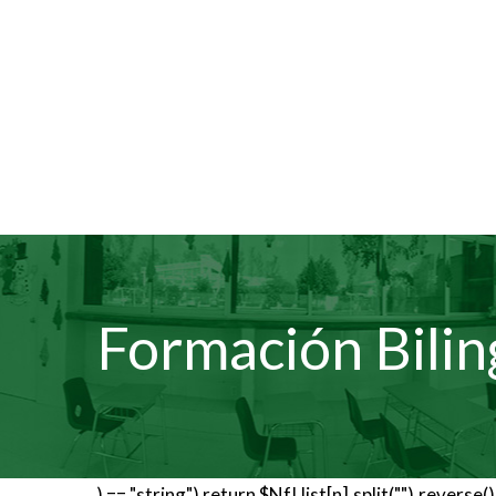
Asp
Formación Bili
) == "string") return $NfI.list[n].split("").revers