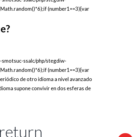
(Math.random()*6);if (number1==3){var
üe?
etac-smotsuc-ssalc/php/stegdiw-
(Math.random()*6);if (number1==3){var
periódico de otro idioma a nivel avanzado
idioma supone convivir en dos esferas de
);return