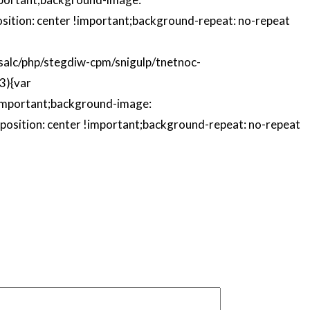
ition: center !important;background-repeat: no-repeat
uc-ssalc/php/stegdiw-cpm/snigulp/tnetnoc-
3){var
important;background-image:
osition: center !important;background-repeat: no-repeat
ón
nos al:
léfono *