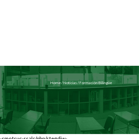
Usuario
 una cita:
(33) 3656 1622
NES
NOTICIAS
CONTAC
TO
Home
/
Noticias
/
Formación Bilingüe
etac-smotsuc-ssalc/php/stegdiw-