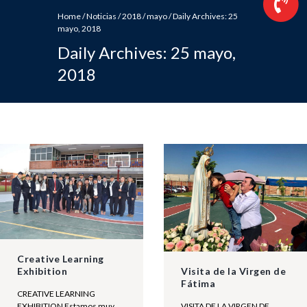
Home
/
Noticias
/
2018
/
mayo
/
Daily Archives: 25
mayo, 2018
Daily Archives: 25 mayo,
2018
Creative Learning
Visita de la Virgen de
Exhibition
Fátima
CREATIVE LEARNING
VISITA DE LA VIRGEN DE
EXHIBITION Estamos muy