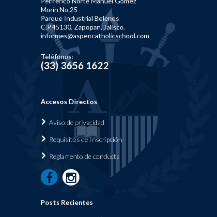
Periférico Norte Manuel Gómez
Morín No.25
Parque Industrial Belenes
C.P.45130, Zapopan, Jalisco.
informes@aspencatholicschool.com
Teléfonos:
(33) 3656 1622
Accesos Directos
Aviso de privacidad
Requisi
tos de Inscripción
Reglamen
to de conducta
Posts Recientes