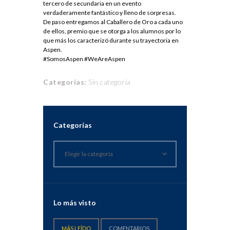
tercero de secundaria en un even
to
verdaderamente fantástico y lleno de sorpresas.
De paso entregamos al Caballero de Oro a cada uno
de ellos, premio que se o
torga a los alumnos por lo
que más los caracterizó durante su trayec
toria en
Aspen.
#
SomosAspen
#
WeAreAspen
Categorías:
Sin categoria
Categorías
Categorías
Elegir la categoría
Lo más visto
MÁS LEÍDO
COMENTARIOS