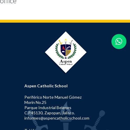
office
Aspen Catholic School
Periférico Norte Manuel Gómez
Morín No.25
Parque Industrial Belenes
C.P.45130, Zapopan, Jalisco.
informes@aspencatholicschool.com