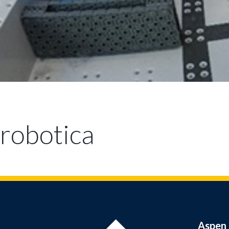
robotica
Aspen 