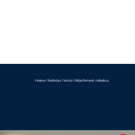
Usuario
 una cita:
(33) 3656 1622
NES
NOTICIAS
CONTAC
TO
Home
/
Noticias
/
Inicio
/
Attachment: robotica