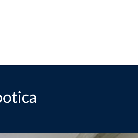
en Catholic School
Haz
Aspen Catholic School
INICIO
FORMACIÓN
INSTALACIO
otica