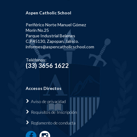
Aspen Catholic School
Periférico Norte Manuel Gómez
Morín No.25
Parque Industrial Belenes
C.P.45130, Zapopan, Jalisco.
informes@aspencatholicschool.com
Teléfonos:
(33) 3656 1622
Accesos Directos
Aviso de privacidad
Requisi
tos de Inscripción
Reglamen
to de conducta