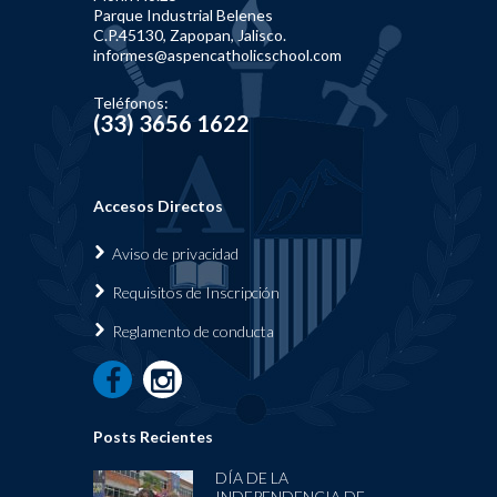
Parque Industrial Belenes
C.P.45130, Zapopan, Jalisco.
informes@aspencatholicschool.com
Teléfonos:
(33) 3656 1622
Accesos Directos
Aviso de privacidad
Requisi
tos de Inscripción
Reglamen
to de conducta
Posts Recientes
DÍA DE LA
INDEPENDENCIA DE