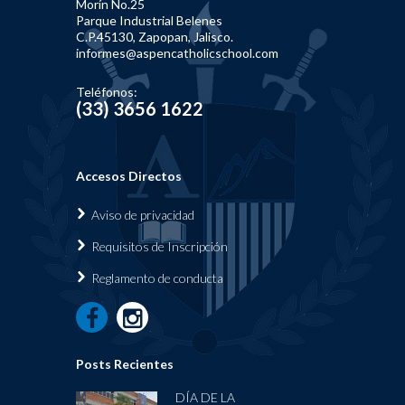
Morín No.25
Parque Industrial Belenes
C.P.45130, Zapopan, Jalisco.
informes@aspencatholicschool.com
Teléfonos:
(33) 3656 1622
Accesos Directos
Aviso de privacidad
Requisi
tos de Inscripción
Reglamen
to de conducta
Posts Recientes
DÍA DE LA